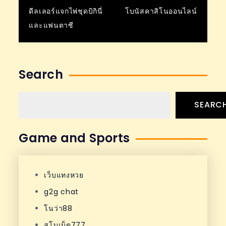
navigation
ดีลเลอร์แจกไพ่ชุดบิกินี่
โบนัสคาสิโนออนไลน์
และแฟนตาซี
Search
Search
SEARC
Game and Sports
เว็บแทงหวย
g2g chat
โนว่า88
สโบเบ็ต777