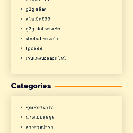
g2g สล็อต
สโบเบ็ต888
g2g slot ทางเข้า
sbobet ทางเข้า
tga999
เว็บแทงบอลออนไลน์
Categories
ชุดเซ็กซี่น่ารัก
นางแบบสุดคูล
สาวสวยน่ารัก