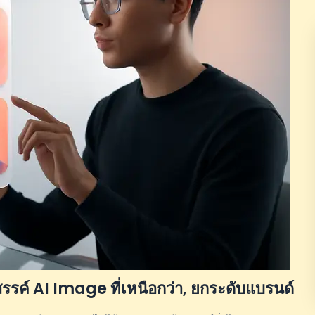
ค์ AI Image ที่เหนือกว่า, ยกระดับแบรนด์