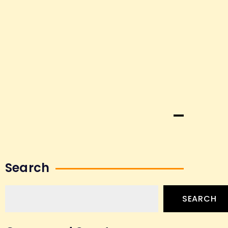
าร่าออนไลน์ เซ็กซี่เกม
พลิน
Search
Search
SEARCH